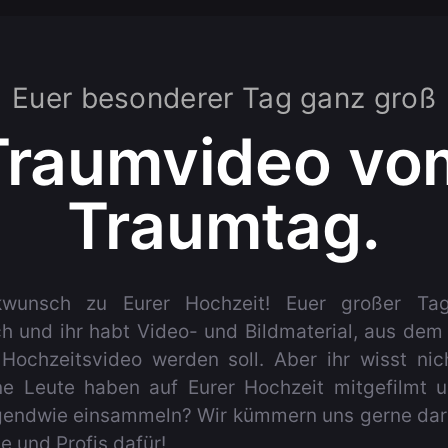
Euer besonderer Tag ganz groß
Traumvideo vo
Traumtag.
kwunsch zu Eurer Hochzeit! Euer großer Tag
h und ihr habt Video- und Bildmaterial, aus dem 
Hochzeitsvideo werden soll. Aber ihr wisst ni
e Leute haben auf Eurer Hochzeit mitgefilmt 
rgendwie einsammeln? Wir kümmern uns gerne da
 und Profis dafür!