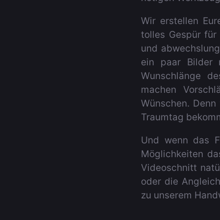
Wir erstellen Eu
tolles Gespür fü
und abwechslungs
ein paar Bilder
Wunschlänge des
machen Vorschlä
Wünschen. Denn w
Traumtag bekomm
Und wenn das Fi
Möglichkeiten da
Videoschnitt nat
oder die Angleich
zu unserem Hand