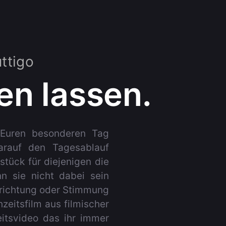
ttigo
en lassen.
 Euren besonderen Tag
darauf den Tagesablauf
tück für diejenigen die
n sie nicht dabei sein
lrichtung oder Stimmung
zeitsfilm aus filmischer
itsvideo das ihr immer