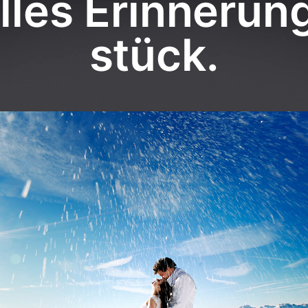
lles Erinnerun
stück.