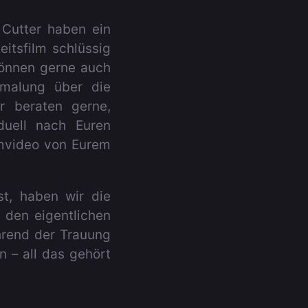
 Cutter haben ein
itsfilm schlüssig
können gerne auch
rmalung über die
r beraten gerne,
duell nach Euren
umvideo von Eurem
t, haben wir die
 den eigentlichen
hrend der Trauung
n – all das gehört