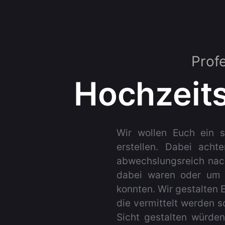
Prof
Hochzeits
Wir wollen Euch ein 
erstellen. Dabei acht
abwechslungsreich nach
dabei waren oder um F
konnten. Wir gestalten
die vermittelt werden s
Sicht gestalten würde