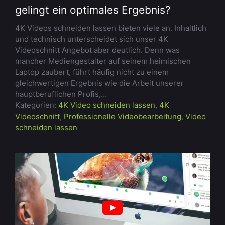
gelingt ein optimales Ergebnis?
4K Videos schneiden lassen bieten viele an. Inhaltlich
und technisch unterscheidet sich unser 4K
Videoschnitt Angebot aber deutlich. Denn was
mancher Mediengestalter auf seinem heimischen
Laptop zaubert, führt häufig nicht zu einem
gleichwertigen Ergebnis wie die Arbeit unserer
hauptberuflichen Profis,…
Kategorien:
4K Video schneiden lassen
,
4K
Videoschnitt
,
Professionelle Videobearbeitung
,
Video
schneiden lassen